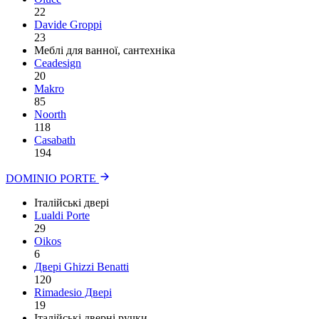
22
Davide Groppi
23
Меблі для ванної, сантехніка
Ceadesign
20
Makro
85
Noorth
118
Сasabath
194
DOMINIO PORTE
Італійські двері
Lualdi Porte
29
Oikos
6
Двері Ghizzi Benatti
120
Rimadesio Двері
19
Італійські дверні ручки