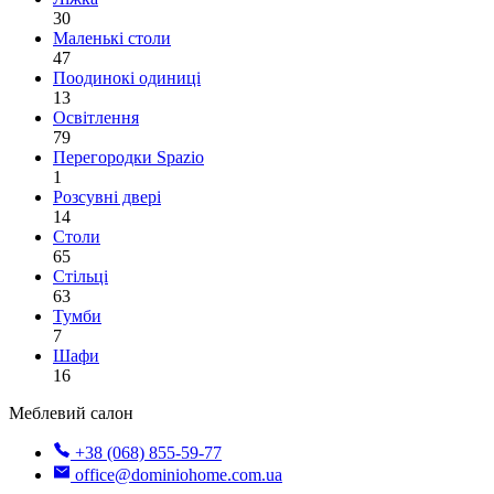
30
Маленькі столи
47
Поодинокі одиниці
13
Освітлення
79
Перегородки Spazio
1
Розсувні двері
14
Столи
65
Стільці
63
Тумби
7
Шафи
16
Меблевий салон
+38 (068) 855-59-77
office@dominiohome.com.ua