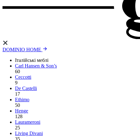
DOMINIO HOME
Італійські меблі
Carl Hansen & Son’s
60
Ceccotti
9
De Castelli
17
Ethimo
50
Henge
128
Laurameroni
25
Living Divani
35