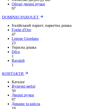
Olivari дверні ручки
97
DOMINIO PARQUET
Італійський паркет, паркетна дошка
Foglie d'Oro
47
Listone Giordano
23
Терасна дошка
Déco
1
Ravaioli
1
КОНТАКТИ
Каталог
Вуличні меблі
50
Дверні ручки
97
Дивани та крісла
19