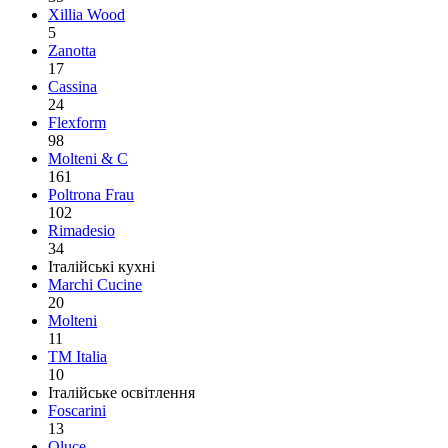
Xillia Wood
5
Zanotta
17
Cassina
24
Flexform
98
Molteni & C
161
Poltrona Frau
102
Rimadesio
34
Італійські кухні
Marchi Cucine
20
Molteni
11
TM Italia
10
Італійське освітлення
Foscarini
13
Oluce