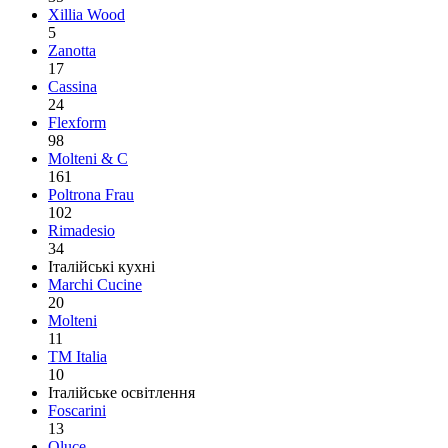
Xillia Wood
5
Zanotta
17
Cassina
24
Flexform
98
Molteni & C
161
Poltrona Frau
102
Rimadesio
34
Італійські кухні
Marchi Cucine
20
Molteni
11
TM Italia
10
Італійське освітлення
Foscarini
13
Oluce