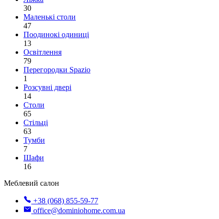
30
Маленькі столи
47
Поодинокі одиниці
13
Освітлення
79
Перегородки Spazio
1
Розсувні двері
14
Столи
65
Стільці
63
Тумби
7
Шафи
16
Меблевий салон
+38 (068) 855-59-77
office@dominiohome.com.ua