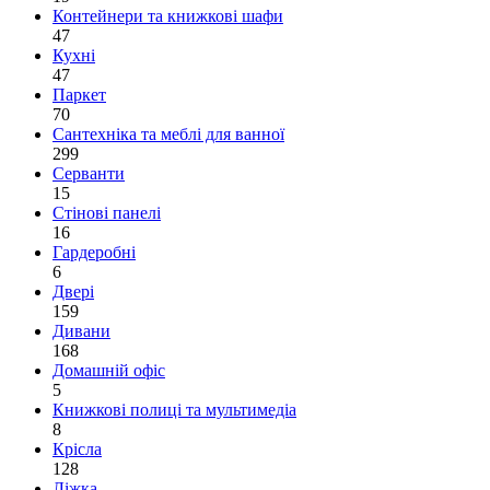
Контейнери та книжкові шафи
47
Кухні
47
Паркет
70
Сантехніка та меблі для ванної
299
Серванти
15
Стінові панелі
16
Гардеробні
6
Двері
159
Дивани
168
Домашній офіс
5
Книжкові полиці та мультимедіа
8
Крісла
128
Ліжка