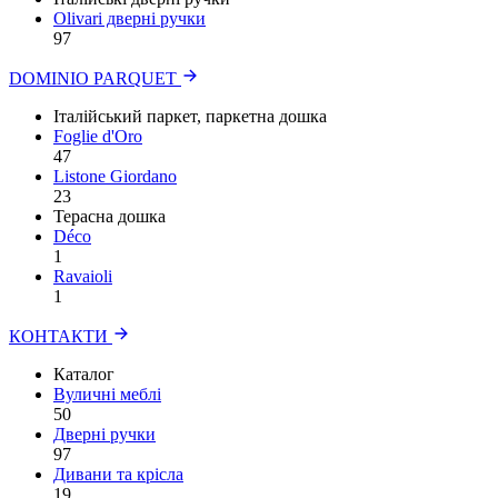
Olivari дверні ручки
97
DOMINIO PARQUET
Італійський паркет, паркетна дошка
Foglie d'Oro
47
Listone Giordano
23
Терасна дошка
Déco
1
Ravaioli
1
КОНТАКТИ
Каталог
Вуличні меблі
50
Дверні ручки
97
Дивани та крісла
19