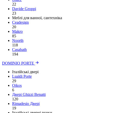
22
Davide Groppi
23
Меблі для ванної, сантехніка
Ceadesign
20
Makro
85
Noorth
118
Сasabath
194
DOMINIO PORTE
Італійські двері
Lualdi Porte
29
Oikos
6
Двері Ghizzi Benatti
120
Rimadesio Двері
19
Італійські дверні ручки