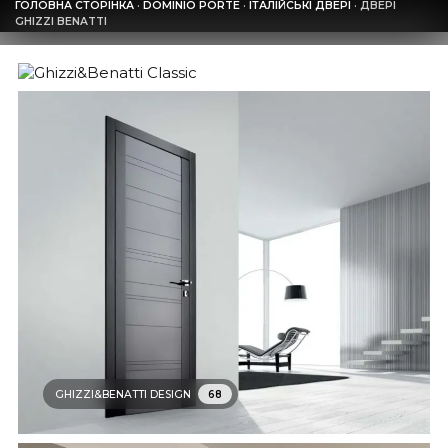
ГОЛОВНА СТОРІНКА
·
DOMINIO PORTE
·
ІТАЛІЙСЬКІ ДВЕРІ
·
ДВЕРІ
GHIZZI BENATTI
GHIZZI&BENATTI CLASSIC
20
GHIZZI&BENATTI DESIGN
68