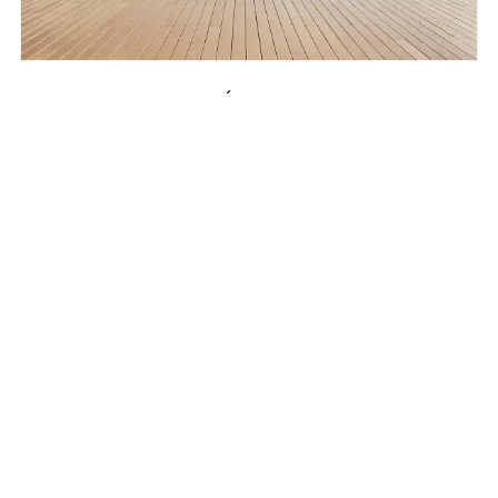
ТЕРАСНА ДОШКА DÉCO DECKING
ТЕРАСНА ДОШКА DÉCO
DECKING —
ІННОВАЦІЙНІ OUTDOOR
ПОКРИТТЯ
ІТАЛІЙСЬКОГО
ВИРОБНИЦТВА
Терасна дошка Déco Decking — це преміальні
outdoor-покриття, створені в Італії з