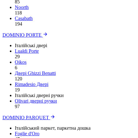
85
Noorth
118
Сasabath
194
DOMINIO PORTE
Італійські двері
Lualdi Porte
29
Oikos
6
Двері Ghizzi Benatti
120
Rimadesio Двері
19
Італійські дверні ручки
Olivari дверні ручки
97
DOMINIO PARQUET
Італійський паркет, паркетна дошка
Foglie d'Oro