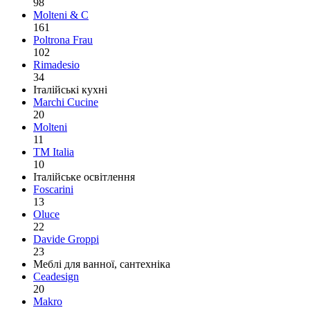
98
Molteni & C
161
Poltrona Frau
102
Rimadesio
34
Італійські кухні
Marchi Cucine
20
Molteni
11
TM Italia
10
Італійське освітлення
Foscarini
13
Oluce
22
Davide Groppi
23
Меблі для ванної, сантехніка
Ceadesign
20
Makro