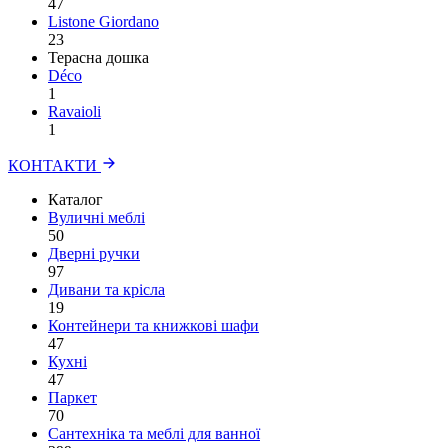
47
Listone Giordano
23
Терасна дошка
Déco
1
Ravaioli
1
КОНТАКТИ
Каталог
Вуличні меблі
50
Дверні ручки
97
Дивани та крісла
19
Контейнери та книжкові шафи
47
Кухні
47
Паркет
70
Сантехніка та меблі для ванної