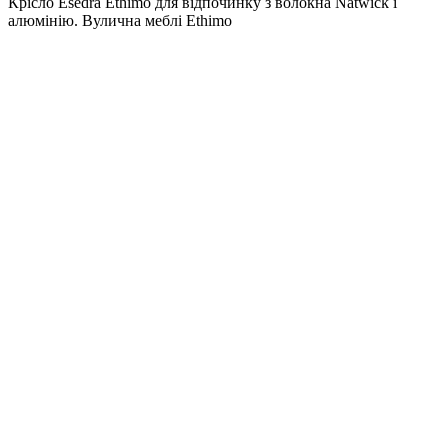
Крісло Esedra Ethimo для відпочинку з волокна Natwick і
алюмінію. Вулична меблі Ethimo