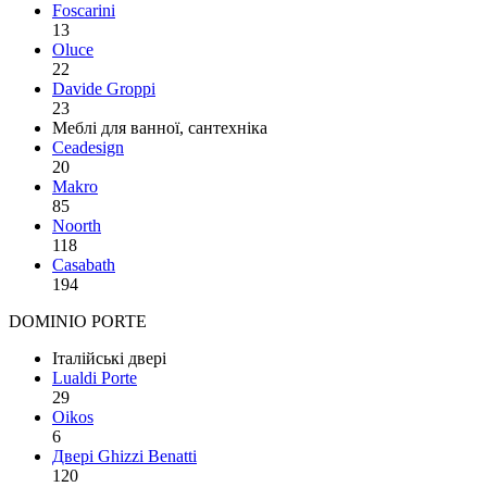
Foscarini
13
Oluce
22
Davide Groppi
23
Меблі для ванної, сантехніка
Ceadesign
20
Makro
85
Noorth
118
Сasabath
194
DOMINIO PORTE
Італійські двері
Lualdi Porte
29
Oikos
6
Двері Ghizzi Benatti
120