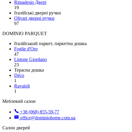
Rimadesio Двері
19
Італійські дверні ручки
Olivari дверні ручки
97
DOMINIO PARQUET
Італійський паркет, паркетна дошка
Foglie d'Oro
47
Listone Giordano
23
Терасна дошка
Déco
1
Ravaioli
1
Меблевий салон
+38 (068) 855-59-77
office@dominiohome.com.ua
Салон дверей