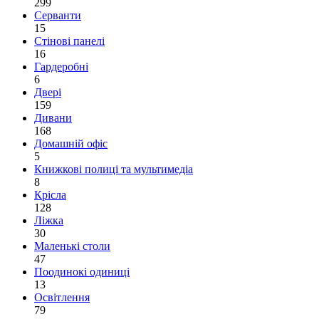
299
Серванти
15
Стінові панелі
16
Гардеробні
6
Двері
159
Дивани
168
Домашній офіс
5
Книжкові полиці та мультимедіа
8
Крісла
128
Ліжка
30
Маленькі столи
47
Поодинокі одиниці
13
Освітлення
79