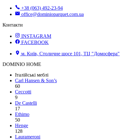
+38 (063) 492-23-94
office@dominioparquet.com.ua
Контакти
INSTAGRAM
FACEBOOK
м. Київ, Столичне шосе 101, ТЦ "Домосфера"
DOMINIO HOME
Італійські меблі
Carl Hansen & Son’s
60
Ceccotti
9
De Castelli
17
Ethimo
50
Henge
128
Laurameroni