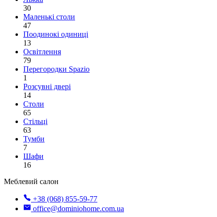
30
Маленькі столи
47
Поодинокі одиниці
13
Освітлення
79
Перегородки Spazio
1
Розсувні двері
14
Столи
65
Стільці
63
Тумби
7
Шафи
16
Меблевий салон
+38 (068) 855-59-77
office@dominiohome.com.ua