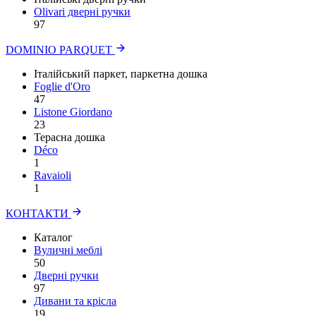
Olivari дверні ручки
97
DOMINIO PARQUET
Італійський паркет, паркетна дошка
Foglie d'Oro
47
Listone Giordano
23
Терасна дошка
Déco
1
Ravaioli
1
КОНТАКТИ
Каталог
Вуличні меблі
50
Дверні ручки
97
Дивани та крісла
19