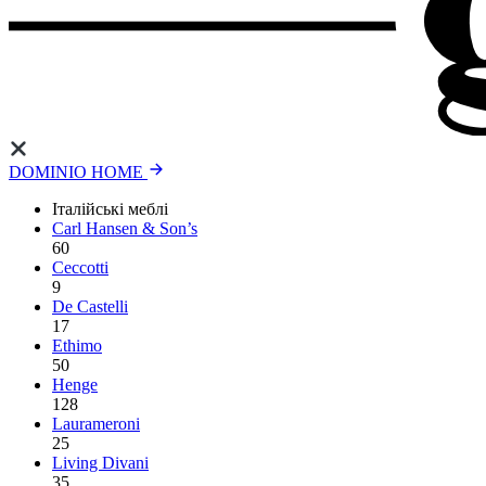
DOMINIO HOME
Італійські меблі
Carl Hansen & Son’s
60
Ceccotti
9
De Castelli
17
Ethimo
50
Henge
128
Laurameroni
25
Living Divani
35