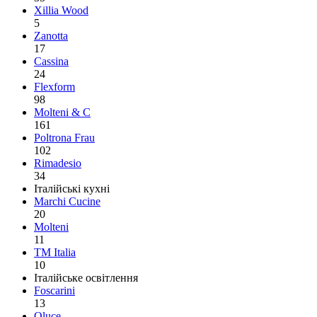
Xillia Wood
5
Zanotta
17
Cassina
24
Flexform
98
Molteni & C
161
Poltrona Frau
102
Rimadesio
34
Італійські кухні
Marchi Cucine
20
Molteni
11
TM Italia
10
Італійське освітлення
Foscarini
13
Oluce