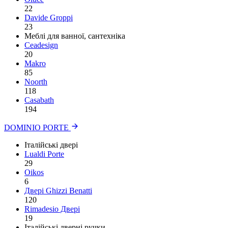
22
Davide Groppi
23
Меблі для ванної, сантехніка
Ceadesign
20
Makro
85
Noorth
118
Сasabath
194
DOMINIO PORTE
Італійські двері
Lualdi Porte
29
Oikos
6
Двері Ghizzi Benatti
120
Rimadesio Двері
19
Італійські дверні ручки