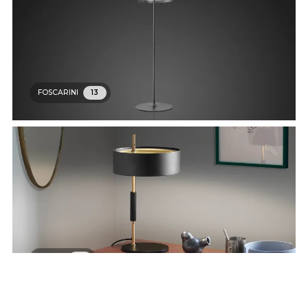
FOSCARINI
13
OLUCE
22
DAVIDE GROPPI
23