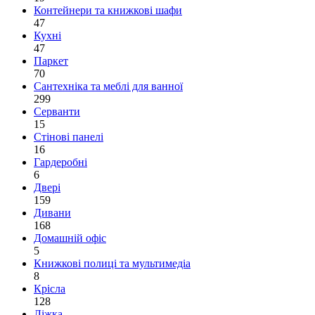
Контейнери та книжкові шафи
47
Кухні
47
Паркет
70
Сантехніка та меблі для ванної
299
Серванти
15
Стінові панелі
16
Гардеробні
6
Двері
159
Дивани
168
Домашній офіс
5
Книжкові полиці та мультимедіа
8
Крісла
128
Ліжка