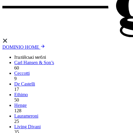
DOMINIO HOME
Італійські меблі
Carl Hansen & Son’s
60
Ceccotti
9
De Castelli
17
Ethimo
50
Henge
128
Laurameroni
25
Living Divani
35