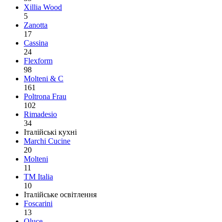
Xillia Wood
5
Zanotta
17
Cassina
24
Flexform
98
Molteni & C
161
Poltrona Frau
102
Rimadesio
34
Італійські кухні
Marchi Cucine
20
Molteni
11
TM Italia
10
Італійське освітлення
Foscarini
13
Oluce