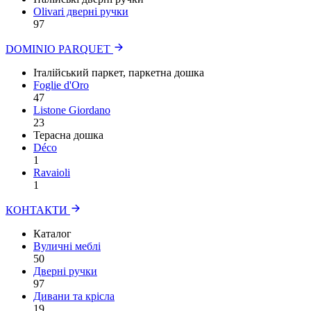
Olivari дверні ручки
97
DOMINIO PARQUET
Італійський паркет, паркетна дошка
Foglie d'Oro
47
Listone Giordano
23
Терасна дошка
Déco
1
Ravaioli
1
КОНТАКТИ
Каталог
Вуличні меблі
50
Дверні ручки
97
Дивани та крісла
19