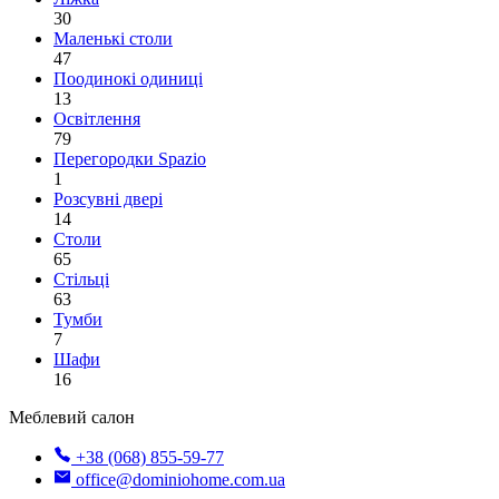
30
Маленькі столи
47
Поодинокі одиниці
13
Освітлення
79
Перегородки Spazio
1
Розсувні двері
14
Столи
65
Стільці
63
Тумби
7
Шафи
16
Меблевий салон
+38 (068) 855-59-77
office@dominiohome.com.ua