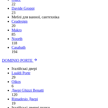
22
Davide Groppi
23
Меблі для ванної, сантехніка
Ceadesign
20
Makro
85
Noorth
118
Сasabath
194
DOMINIO PORTE
Італійські двері
Lualdi Porte
29
Oikos
6
Двері Ghizzi Benatti
120
Rimadesio Двері
19
Італійські дверні ручки