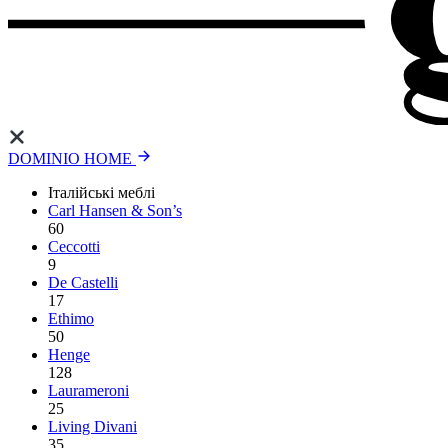
DOMINIO HOME
Італійські меблі
Carl Hansen & Son’s
60
Ceccotti
9
De Castelli
17
Ethimo
50
Henge
128
Laurameroni
25
Living Divani
35