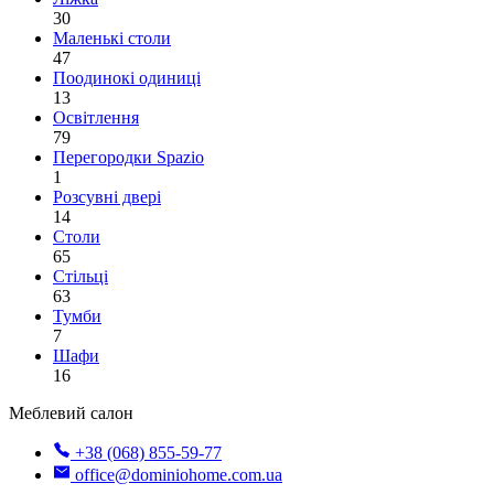
30
Маленькі столи
47
Поодинокі одиниці
13
Освітлення
79
Перегородки Spazio
1
Розсувні двері
14
Столи
65
Стільці
63
Тумби
7
Шафи
16
Меблевий салон
+38 (068) 855-59-77
office@dominiohome.com.ua