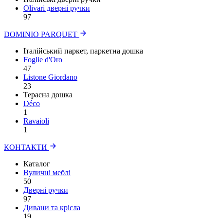
Olivari дверні ручки
97
DOMINIO PARQUET
Італійський паркет, паркетна дошка
Foglie d'Oro
47
Listone Giordano
23
Терасна дошка
Déco
1
Ravaioli
1
КОНТАКТИ
Каталог
Вуличні меблі
50
Дверні ручки
97
Дивани та крісла
19