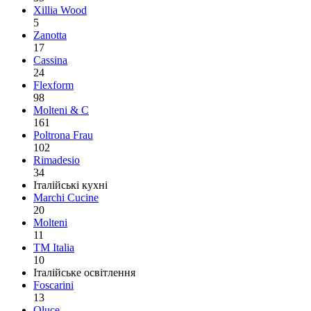
Xillia Wood
5
Zanotta
17
Cassina
24
Flexform
98
Molteni & C
161
Poltrona Frau
102
Rimadesio
34
Італійські кухні
Marchi Cucine
20
Molteni
11
TM Italia
10
Італійське освітлення
Foscarini
13
Oluce