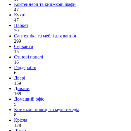
Контейнери та книжкові шафи
47
Кухні
47
Паркет
70
Сантехніка та меблі для ванної
299
Серванти
15
Стінові панелі
16
Гардеробні
6
Двері
159
Дивани
168
Домашній офіс
5
Книжкові полиці та мультимедіа
8
Крісла
128
Ліжка