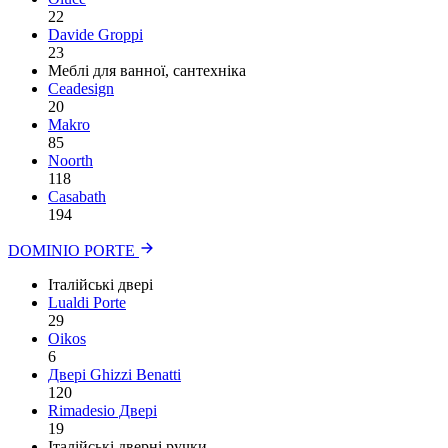
22
Davide Groppi
23
Меблі для ванної, сантехніка
Ceadesign
20
Makro
85
Noorth
118
Сasabath
194
DOMINIO PORTE
Італійські двері
Lualdi Porte
29
Oikos
6
Двері Ghizzi Benatti
120
Rimadesio Двері
19
Італійські дверні ручки