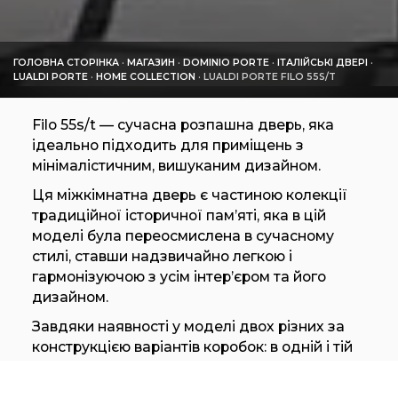
ГОЛОВНА СТОРІНКА
·
МАГАЗИН
·
DOMINIO PORTE
·
ІТАЛІЙСЬКІ ДВЕРІ
·
LUALDI PORTE
·
HOME COLLECTION
·
LUALDI PORTE FILO 55S/T
Filo 55s/t — сучасна розпашна дверь, яка
ідеально підходить для приміщень з
мінімалістичним, вишуканим дизайном.
Ця міжкімнатна дверь є частиною колекції
традиційної історичної пам’яті, яка в цій
моделі була переосмислена в сучасному
стилі, ставши надзвичайно легкою і
гармонізуючою з усім інтер’єром та його
дизайном.
Завдяки наявності у моделі двох різних за
конструкцією варіантів коробок: в одній і тій
же площині полотна є можливість відкривати
двері на себе і від себе. Приміщення з різним