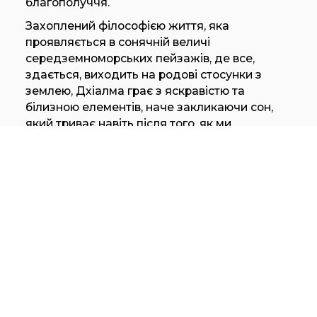
благополуччя.
Захоплений філософією життя, яка
проявляється в сонячній величі
середземноморських пейзажів, де все,
здається, виходить на родові стосунки з
землею, Дхіалма грає з яскравістю та
білизною елементів, наче закликаючи сон,
який триває навіть після того, як ми
прокинулись.
Ззовні, туман світанку, що зливається зі
світлом горизонту, тишу порушують окремі
щебетання.
В середині білі стіни відбивають ранкове
сонце, а інтер’єр кімнат, пробуджений
тонким кавовим ароматом мокко,
представлений ​​в гармонійному балансі
форми і стилю в нейтральних кольорах
природи.