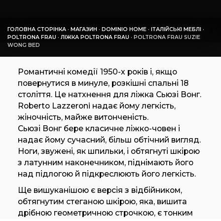
ГОЛОВНА СТОРІНКА
·
МАГАЗИН
·
DOMINIO HOME
·
ІТАЛІЙСЬКІ МЕБЛІ
·
POLTRONA FRAU
·
ЛІЖКА POLTRONA FRAU
·
POLTRONA FRAU SUZIE
WONG BED
Романтичні комедії 1950-х років і, якщо
повернутися в минуле, розкішні спальні 18
століття. Це натхнення для ліжка Сьюзі Вонг.
Roberto Lazzeroni надає йому легкість,
жіночність, майже витонченість.
Сьюзі Вонг бере класичне ліжко-човен і
надає йому сучасний, більш обтічний вигляд.
Ноги, звужені, як шпильки, і обтягнуті шкірою
з латунним наконечником, піднімають його
над підлогою й підкреслюють його легкість.
Ще вишуканішою є версія з відбійником,
обтягнутим стеганою шкірою, яка, вишита
дрібною геометричною строчкою, є тонким