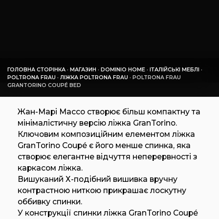
ГОЛОВНА СТОРІНКА
·
МАГАЗИН
·
DOMINIO HOME
·
ІТАЛІЙСЬКІ МЕБЛІ
·
POLTRONA FRAU
·
ЛІЖКА POLTRONA FRAU
·
POLTRONA FRAU
GRANTORINO COUPÉ BED
Жан-Марі Массо створює більш компактну та
мінімалістичну версію ліжка GranTorino.
Ключовим композиційним елементом ліжка
GranTorino Coupé є його менше спинка, яка
створює елегантне відчуття неперервності з
каркасом ліжка.
Вишуканий Х-подібний вишивка вручну
контрастною ниткою прикрашає лоскутну
оббивку спинки.
У конструкції спинки ліжка GranTorino Coupé