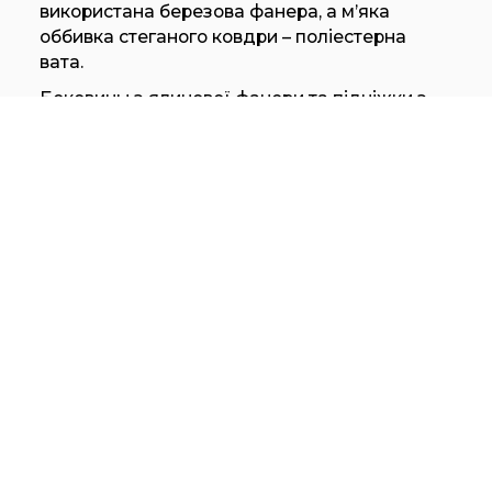
використана березова фанера, а м’яка
оббивка стеганого ковдри – поліестерна
вата.
Боковины з ялинової фанери та підніжки з
фанери тополі з наповнювачем з легкого
пінополіуретану. Оббивка ліжка GranTorino
Coupé може бути виконана зі шкіри Pelle
Frau® або у варіантах, де сідельна шкіра
поєднується зі шкірою або тканиною, а шкіра
поєднується з тканиною: шкіра Cuoio Saddle
Extra або шкіра Pelle Frau® для спинки,
виголов’я та каркасу ліжка, а також шкіра
Pelle Frau® або знімна тканина для
стеганого ковдри.
Вишукана вишивка «Х», виконана вручну
контрастною ниткою, прикрашає покривало
лоскутного ковдра. Версія зі сідельної шкіри
має рельєфне стеження, а чисті обрізані краї
оброблені вручну. Циліндричні алюмінієві