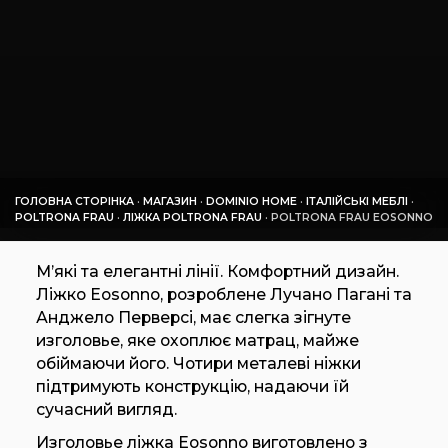
ГОЛОВНА СТОРІНКА
·
МАГАЗИН
·
DOMINIO HOME
·
ІТАЛІЙСЬКІ МЕБЛІ
·
POLTRONA FRAU
·
ЛІЖКА POLTRONA FRAU
·
POLTRONA FRAU EOSONNO
М’які та елегантні лінії. Комфортний дизайн.
Ліжко Eosonno, розроблене Лучано Пагані та
Анджело Перверсі, має слегка зігнуте
изголовье, яке охоплює матрац, майже
обіймаючи його. Чотири металеві ніжки
підтримують конструкцію, надаючи їй
сучасний вигляд.
Изголовье ліжка Eosonno виготовлено з