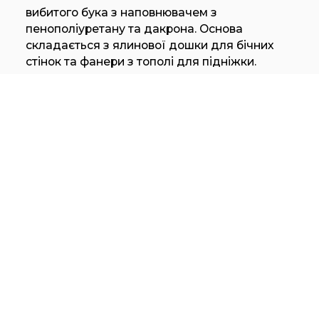
вибитого бука з наповнювачем з
пенополіуретану та дакрона. Основа
складається з ялинової дошки для бічних
стінок та фанери з тополі для підніжки.
Оббивка виконана з м’якої шкіри Pelle Frau®.
Ніжки доступні в кольорі полірованого
алюмінію або матового алюмінію або покриті
шкірою діаметром 60 мм. Ліжко Eosonno
можна доповнити практичним прикроватним
столиком з ящиком з натурального клена.
Ліжко Eosonno за бажанням може бути
доповнене основами ліжка, матрацами та
підібраними аксесуарами з колекції Poltrona
Frau Notte®.