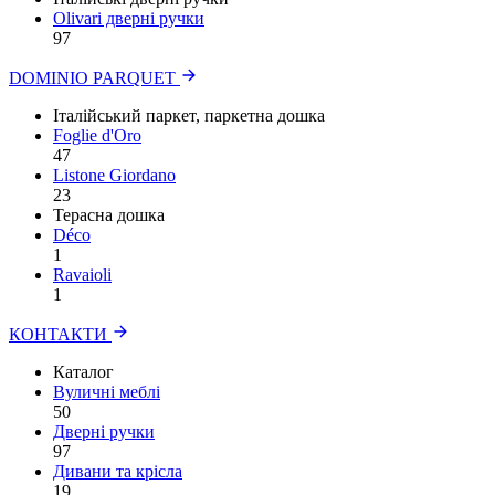
Olivari дверні ручки
97
DOMINIO PARQUET
Італійський паркет, паркетна дошка
Foglie d'Oro
47
Listone Giordano
23
Терасна дошка
Déco
1
Ravaioli
1
КОНТАКТИ
Каталог
Вуличні меблі
50
Дверні ручки
97
Дивани та крісла
19