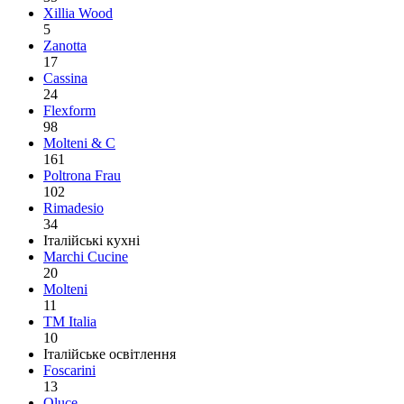
Xillia Wood
5
Zanotta
17
Cassina
24
Flexform
98
Molteni & C
161
Poltrona Frau
102
Rimadesio
34
Італійські кухні
Marchi Cucine
20
Molteni
11
TM Italia
10
Італійське освітлення
Foscarini
13
Oluce