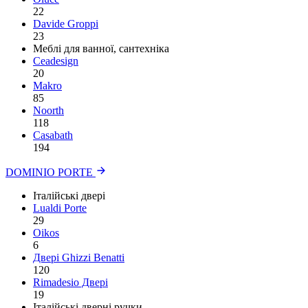
22
Davide Groppi
23
Меблі для ванної, сантехніка
Ceadesign
20
Makro
85
Noorth
118
Сasabath
194
DOMINIO PORTE
Італійські двері
Lualdi Porte
29
Oikos
6
Двері Ghizzi Benatti
120
Rimadesio Двері
19
Італійські дверні ручки