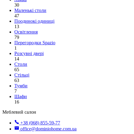
30
Маленькі столи
47
Поодинокі одиниці
13
Освітлення
79
Перегородки Spazio
1
Розсувні двері
14
Столи
65
Стільці
63
Тумби
7
Шафи
16
Меблевий салон
+38 (068) 855-59-77
office@dominiohome.com.ua