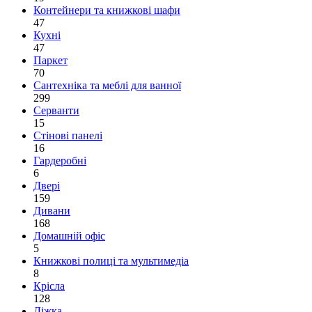
Контейнери та книжкові шафи
47
Кухні
47
Паркет
70
Сантехніка та меблі для ванної
299
Серванти
15
Стінові панелі
16
Гардеробні
6
Двері
159
Дивани
168
Домашній офіс
5
Книжкові полиці та мультимедіа
8
Крісла
128
Ліжка