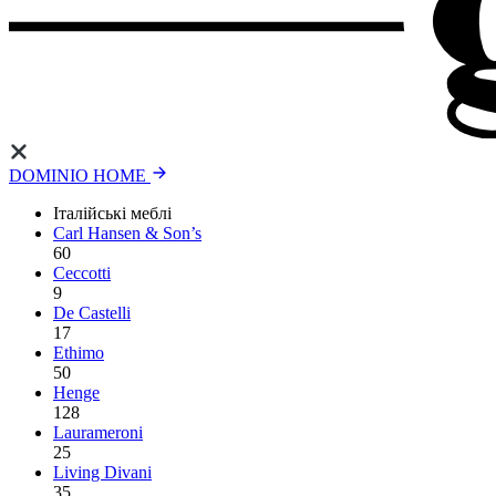
DOMINIO HOME
Італійські меблі
Carl Hansen & Son’s
60
Ceccotti
9
De Castelli
17
Ethimo
50
Henge
128
Laurameroni
25
Living Divani
35