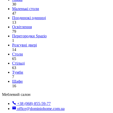
30
Маленькі столи
47
Поодинокі одиниці
13
Освітлення
79
Перегородки Spazio
1
Розсувні двері
14
Столи
65
Стільці
63
Тумби
7
Шафи
16
Меблевий салон
+38 (068) 855-59-77
office@dominiohome.com.ua