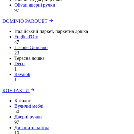
Olivari дверні ручки
97
DOMINIO PARQUET
Італійський паркет, паркетна дошка
Foglie d'Oro
47
Listone Giordano
23
Терасна дошка
Déco
1
Ravaioli
1
КОНТАКТИ
Каталог
Вуличні меблі
50
Дверні ручки
97
Дивани та крісла
19