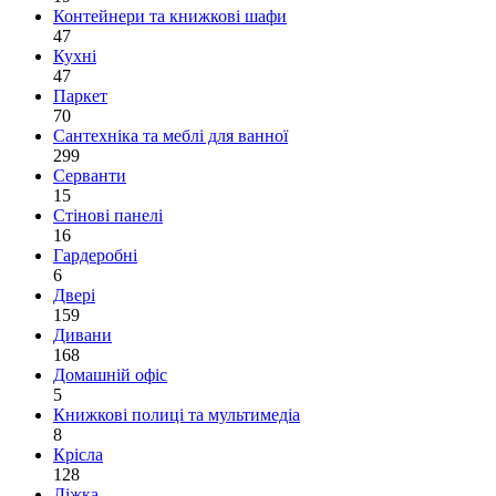
Контейнери та книжкові шафи
47
Кухні
47
Паркет
70
Сантехніка та меблі для ванної
299
Серванти
15
Стінові панелі
16
Гардеробні
6
Двері
159
Дивани
168
Домашній офіс
5
Книжкові полиці та мультимедіа
8
Крісла
128
Ліжка