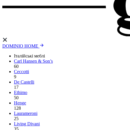
DOMINIO HOME
Італійські меблі
Carl Hansen & Son’s
60
Ceccotti
9
De Castelli
17
Ethimo
50
Henge
128
Laurameroni
25
Living Divani
35