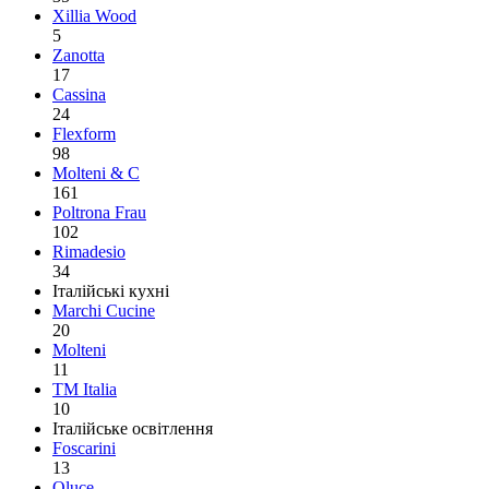
Xillia Wood
5
Zanotta
17
Cassina
24
Flexform
98
Molteni & C
161
Poltrona Frau
102
Rimadesio
34
Італійські кухні
Marchi Cucine
20
Molteni
11
TM Italia
10
Італійське освітлення
Foscarini
13
Oluce