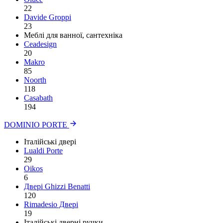
22
Davide Groppi
23
Меблі для ванної, сантехніка
Ceadesign
20
Makro
85
Noorth
118
Сasabath
194
DOMINIO PORTE
Італійські двері
Lualdi Porte
29
Oikos
6
Двері Ghizzi Benatti
120
Rimadesio Двері
19
Італійські дверні ручки