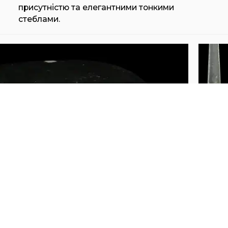
присутністю та елегантними тонкими
стеблами.
HENGE MUSHROOM
HE