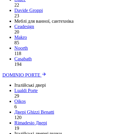
22
Davide Groppi
23
Меблі для ванної, сантехніка
Ceadesign
20
Makro
85
Noorth
118
Сasabath
194
DOMINIO PORTE
Італійські двері
Lualdi Porte
29
Oikos
6
Двері Ghizzi Benatti
120
Rimadesio Двері
19
Італійські дверні ручки