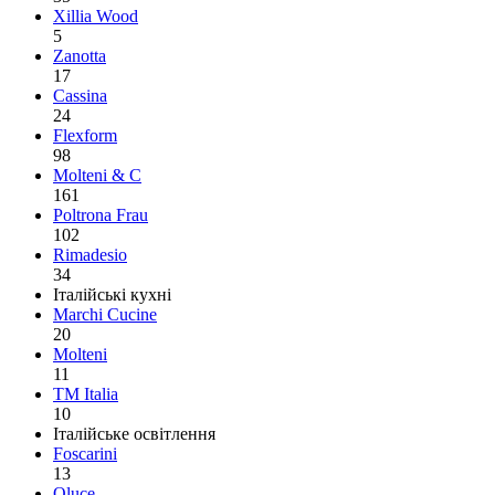
Xillia Wood
5
Zanotta
17
Cassina
24
Flexform
98
Molteni & C
161
Poltrona Frau
102
Rimadesio
34
Італійські кухні
Marchi Cucine
20
Molteni
11
TM Italia
10
Італійське освітлення
Foscarini
13
Oluce