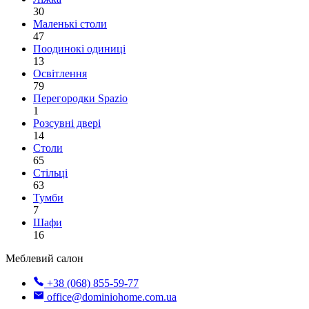
30
Маленькі столи
47
Поодинокі одиниці
13
Освітлення
79
Перегородки Spazio
1
Розсувні двері
14
Столи
65
Стільці
63
Тумби
7
Шафи
16
Меблевий салон
+38 (068) 855-59-77
office@dominiohome.com.ua