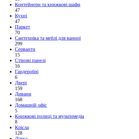
Контейнери та книжкові шафи
47
Кухні
47
Паркет
70
Сантехніка та меблі для ванної
299
Серванти
15
Стінові панелі
16
Гардеробні
6
Двері
159
Дивани
168
Домашній офіс
5
Книжкові полиці та мультимедіа
8
Крісла
128
Ліжка