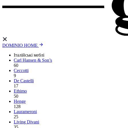
DOMINIO HOME
Італійські меблі
Carl Hansen & Son’s
60
Ceccotti
9
De Castelli
17
Ethimo
50
Henge
128
Laurameroni
25
Living Divani
35