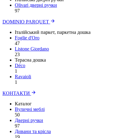
Olivari дверні ручки
97
DOMINIO PARQUET
Італійський паркет, паркетна дошка
Foglie d'Oro
47
Listone Giordano
23
Терасна дошка
Déco
1
Ravaioli
1
КОНТАКТИ
Каталог
Вуличні меблі
50
Дверні ручки
97
Дивани та крісла
19