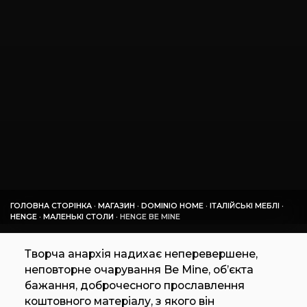
ГОЛОВНА СТОРІНКА
·
МАГАЗИН
·
DOMINIO HOME
·
ІТАЛІЙСЬКІ МЕБЛІ
·
HENGE
·
МАЛЕНЬКІ СТОЛИ
·
HENGE BE MINE
Творча анархія надихає неперевершене,
неповторне очарування Be Mine, об’єкта
бажання, доброчесного прославлення
коштовного матеріалу, з якого він