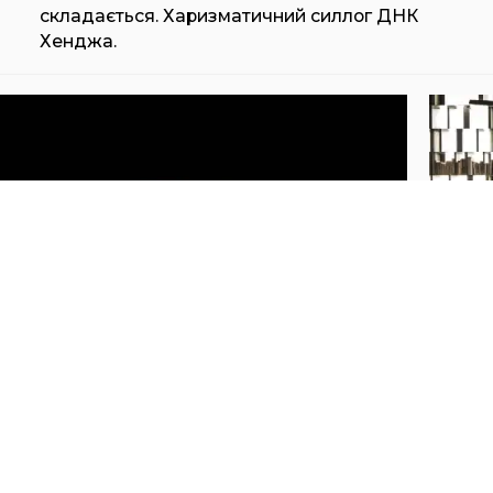
складається. Харизматичний силлог ДНК
Хенджа.
HENGE BE MINE
HEN