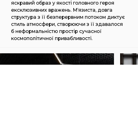
яскравий образ у якості головного героя
ексклюзивних вражень. М’язиста, довга
структура з її безперервним потоком диктує
стиль атмосфери, створюючи з її здавалося
б неформальністю простір сучасної
космополітичної привабливості.