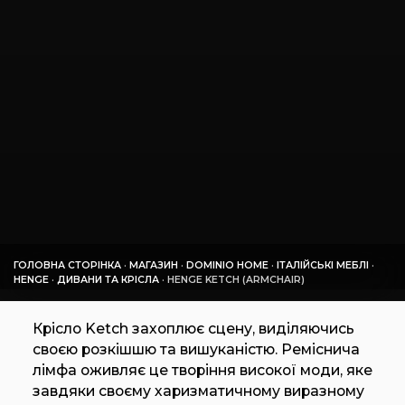
ГОЛОВНА СТОРІНКА
·
МАГАЗИН
·
DOMINIO HOME
·
ІТАЛІЙСЬКІ МЕБЛІ
·
HENGE
·
ДИВАНИ ТА КРІСЛА
·
HENGE KETCH (ARMCHAIR)
Крісло Ketch захоплює сцену, виділяючись
своєю розкішшю та вишуканістю. Реміснича
лімфа оживляє це творіння високої моди, яке
завдяки своєму харизматичному виразному