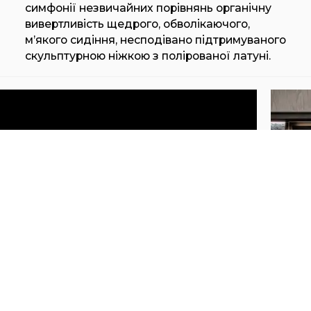
симфонії незвичайних порівнянь органічну
вивертливість щедрого, обволікаючого,
м’якого сидіння, несподівано підтримуваного
скульптурною ніжкою з полірованої латуні.
HENGE HEXAGON (ARMCHAIR)
HE