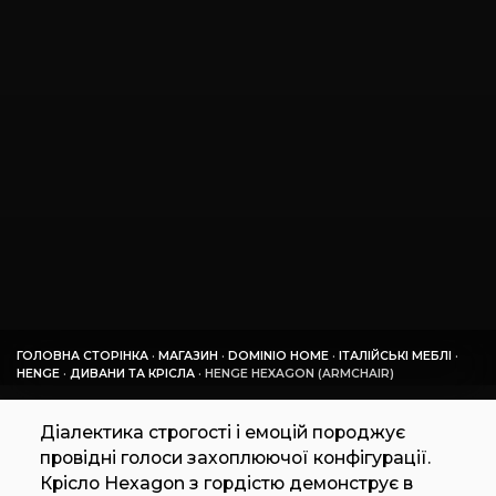
ГОЛОВНА СТОРІНКА
·
МАГАЗИН
·
DOMINIO HOME
·
ІТАЛІЙСЬКІ МЕБЛІ
·
HENGE
·
ДИВАНИ ТА КРІСЛА
·
HENGE HEXAGON (ARMCHAIR)
Діалектика строгості і емоцій породжує
провідні голоси захоплюючої конфігурації.
Крісло Hexagon з гордістю демонструє в