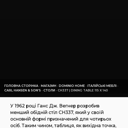
ГОЛОВНА СТОРІНКА
·
МАГАЗИН
·
DOMINIO HOME
·
ІТАЛІЙСЬКІ МЕБЛІ
·
CARL HANSEN & SON’S
·
СТОЛИ
·
CH337 | DINING TABLE 115 X 140
У 1962 році Ганс Дж. Вегнер розробив
менший обідній стіл CH337, який у своїй
основній формі призначений для чотирьох
осіб. Таким чином, таблиця, як вихідна точка,