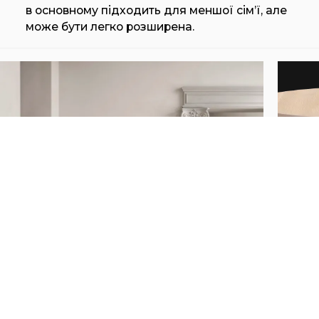
в основному підходить для меншої сім’ї, але
може бути легко розширена.
CH337 | DINING TABLE 115 X 140
CH3