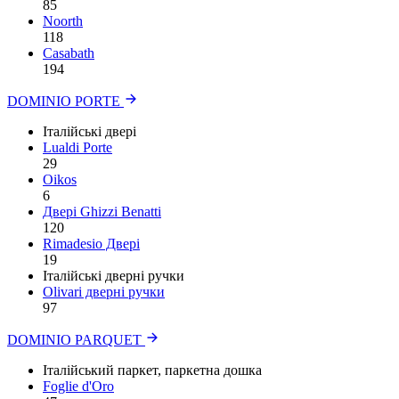
85
Noorth
118
Сasabath
194
DOMINIO PORTE
Італійські двері
Lualdi Porte
29
Oikos
6
Двері Ghizzi Benatti
120
Rimadesio Двері
19
Італійські дверні ручки
Olivari дверні ручки
97
DOMINIO PARQUET
Італійський паркет, паркетна дошка
Foglie d'Oro