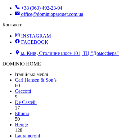
+38 (063) 492-23-94
office@dominioparquet.com.ua
Контакти
INSTAGRAM
FACEBOOK
м. Київ, Столичне шосе 101, ТЦ "Домосфера"
DOMINIO HOME
Італійські меблі
Carl Hansen & Son’s
60
Ceccotti
9
De Castelli
17
Ethimo
50
Henge
128
Laurameroni