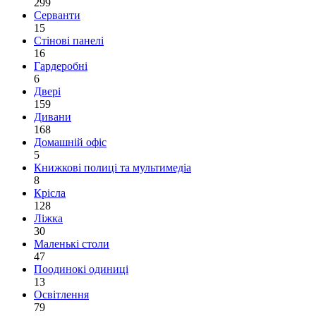
299
Серванти
15
Стінові панелі
16
Гардеробні
6
Двері
159
Дивани
168
Домашній офіс
5
Книжкові полиці та мультимедіа
8
Крісла
128
Ліжка
30
Маленькі столи
47
Поодинокі одиниці
13
Освітлення
79