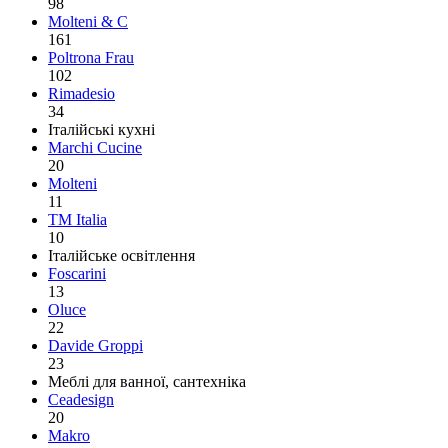
98
Molteni & C
161
Poltrona Frau
102
Rimadesio
34
Італійські кухні
Marchi Cucine
20
Molteni
11
TM Italia
10
Італійське освітлення
Foscarini
13
Oluce
22
Davide Groppi
23
Меблі для ванної, сантехніка
Ceadesign
20
Makro