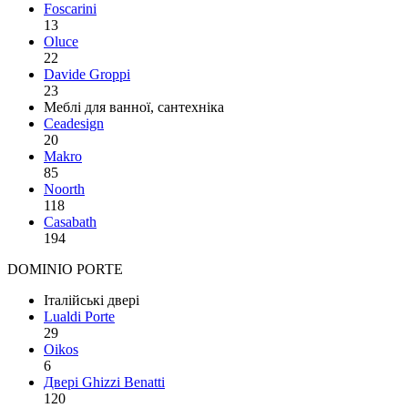
Foscarini
13
Oluce
22
Davide Groppi
23
Меблі для ванної, сантехніка
Ceadesign
20
Makro
85
Noorth
118
Сasabath
194
DOMINIO PORTE
Італійські двері
Lualdi Porte
29
Oikos
6
Двері Ghizzi Benatti
120