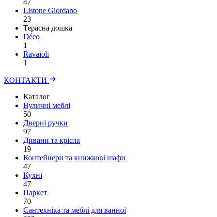
47
Listone Giordano
23
Терасна дошка
Déco
1
Ravaioli
1
КОНТАКТИ
Каталог
Вуличні меблі
50
Дверні ручки
97
Дивани та крісла
19
Контейнери та книжкові шафи
47
Кухні
47
Паркет
70
Сантехніка та меблі для ванної