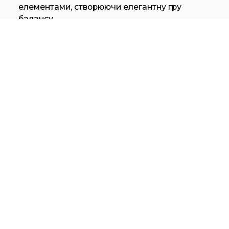
елементами, створюючи елегантну гру
балансу.
Щоб задовольнити найвимогливішого та
досвідченого користувача, Ratio
збагачується новими підлоговими основами,
обладнаними решітчастими дверцятами та
внутрішнім освітленням, які поєднують ручки
з профілями тієї ж товщини, створюючи
декоративну рамку, яка надає ритм її
структурі.