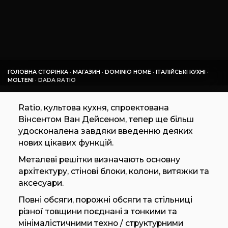
ГОЛОВНА СТОРІНКА
·
МАГАЗИН
·
DOMINIO HOME
·
ІТАЛІЙСЬКІ КУХНІ
·
MOLTENI
·
DADA RATIO
Ratio, культова кухня, спроектована
Вінсентом Ван Дейсеном, тепер ще більш
удосконалена завдяки введенню деяких
нових цікавих функцій.
Металеві решітки визначають основну
архітектуру, стінові блоки, колони, витяжки та
аксесуари.
Повні обсяги, порожні обсяги та стільниці
різної товщини поєднані з тонкими та
мінімалістичними техно / структурними