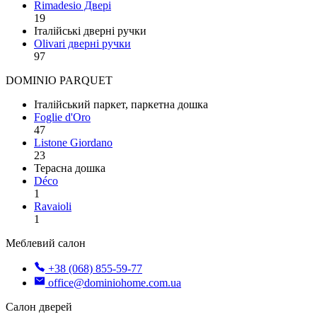
Rimadesio Двері
19
Італійські дверні ручки
Olivari дверні ручки
97
DOMINIO PARQUET
Італійський паркет, паркетна дошка
Foglie d'Oro
47
Listone Giordano
23
Терасна дошка
Déco
1
Ravaioli
1
Меблевий салон
+38 (068) 855-59-77
office@dominiohome.com.ua
Салон дверей