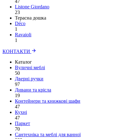
47
Listone Giordano
23
Терасна дошка
Déco
1
Ravaioli
1
КОНТАКТИ
Каталог
Вуличні меблі
50
Дверні ручки
97
Дивани та крісла
19
Контейнери та книжкові шафи
47
Кухні
47
Паркет
70
Сантехніка та меблі для ванної