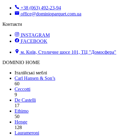
+38 (063) 492-23-94
office@dominioparquet.com.ua
Контакти
INSTAGRAM
FACEBOOK
м. Київ, Столичне шосе 101, ТЦ "Домосфера"
DOMINIO HOME
Італійські меблі
Carl Hansen & Son’s
60
Ceccotti
9
De Castelli
17
Ethimo
50
Henge
128
Laurameroni