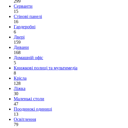
299
Серванти
15
Стінові панелі
16
Гардеробні
6
Двері
159
Дивани
168
Домашній офіс
5
Книжкові полиці та мультимедіа
8
Крісла
128
Ліжка
30
Маленькі столи
47
Поодинокі одиниці
13
Освітлення
79