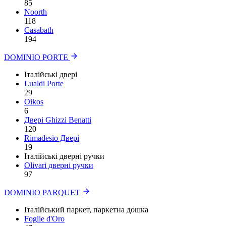
85
Noorth
118
Сasabath
194
DOMINIO PORTE
Італійські двері
Lualdi Porte
29
Oikos
6
Двері Ghizzi Benatti
120
Rimadesio Двері
19
Італійські дверні ручки
Olivari дверні ручки
97
DOMINIO PARQUET
Італійський паркет, паркетна дошка
Foglie d'Oro