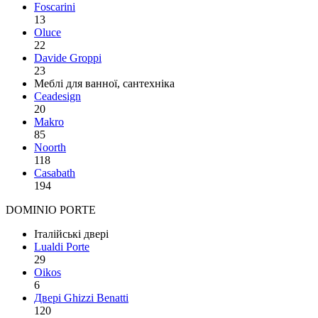
Foscarini
13
Oluce
22
Davide Groppi
23
Меблі для ванної, сантехніка
Ceadesign
20
Makro
85
Noorth
118
Сasabath
194
DOMINIO PORTE
Італійські двері
Lualdi Porte
29
Oikos
6
Двері Ghizzi Benatti
120