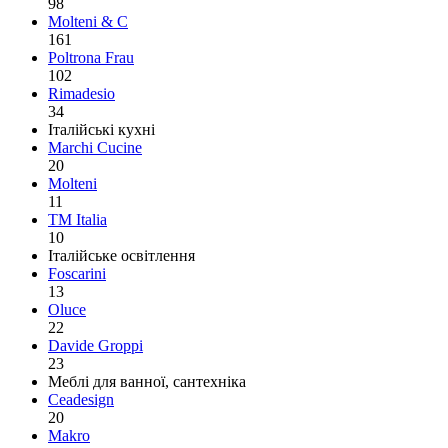
98
Molteni & C
161
Poltrona Frau
102
Rimadesio
34
Італійські кухні
Marchi Cucine
20
Molteni
11
TM Italia
10
Італійське освітлення
Foscarini
13
Oluce
22
Davide Groppi
23
Меблі для ванної, сантехніка
Ceadesign
20
Makro