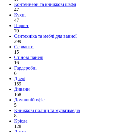
Контейнери та книжкові шафи
47
Кухні
47
Паркет
70
Сантехніка та меблі для ванної
299
Серванти
15
Стінові панелі
16
Гардеробні
6
Двері
159
Дивани
168
Домашній офіс
5
Книжкові полиці та мультимедіа
8
Крісла
128
Ліжка