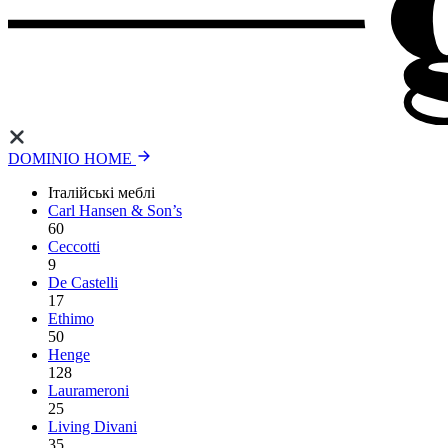
DOMINIO HOME
Італійські меблі
Carl Hansen & Son’s
60
Ceccotti
9
De Castelli
17
Ethimo
50
Henge
128
Laurameroni
25
Living Divani
35