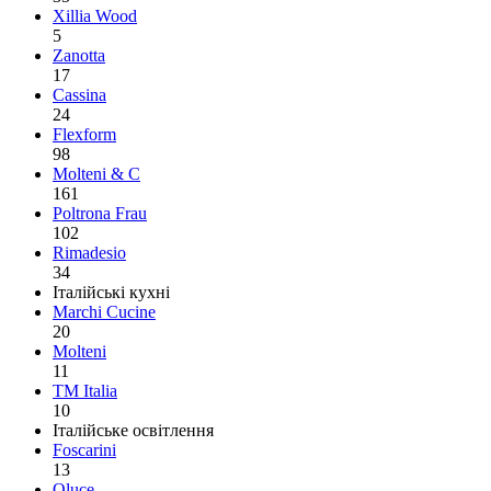
Xillia Wood
5
Zanotta
17
Cassina
24
Flexform
98
Molteni & C
161
Poltrona Frau
102
Rimadesio
34
Італійські кухні
Marchi Cucine
20
Molteni
11
TM Italia
10
Італійське освітлення
Foscarini
13
Oluce