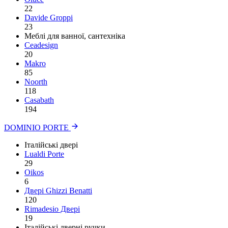
22
Davide Groppi
23
Меблі для ванної, сантехніка
Ceadesign
20
Makro
85
Noorth
118
Сasabath
194
DOMINIO PORTE
Італійські двері
Lualdi Porte
29
Oikos
6
Двері Ghizzi Benatti
120
Rimadesio Двері
19
Італійські дверні ручки