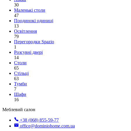
30
Маленькі столи
47
Поодинокі одиниці
13
Освітлення
79
Перегородки Spazio
1
Розсувні двері
14
Столи
65
Стільці
63
Тумби
7
Шафи
16
Меблевий салон
+38 (068) 855-59-77
office@dominiohome.com.ua