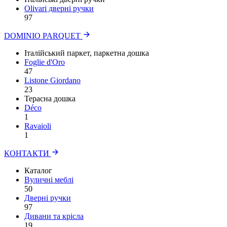
Olivari дверні ручки
97
DOMINIO PARQUET
Італійський паркет, паркетна дошка
Foglie d'Oro
47
Listone Giordano
23
Терасна дошка
Déco
1
Ravaioli
1
КОНТАКТИ
Каталог
Вуличні меблі
50
Дверні ручки
97
Дивани та крісла
19