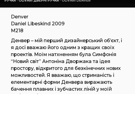
РУЧКИ
·
OLIVARI ДВЕРНІ РУЧКИ
·
OLIVARI DENVER
Denver
Daniel Libeskind 2009
M218
Денвер – мій перший дизайнерський об’єкт, і
я досі вважаю його одним з кращих своїх
проектів. Моїм натхненням була Симфонія
“Новий світ” Антоніна Дворжака та ідея
простору, відкритого для безкінечних нових
можливостей. Я вважаю, що стриманість і
елементарні форми Денвера виражають
бачення плавних і зубчастих ліній у моїй
архітектурі.