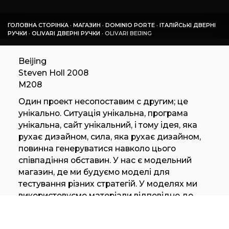
ГОЛОВНА СТОРІНКА
·
МАГАЗИН
·
DOMINIO PORTE
·
ІТАЛІЙСЬКІ ДВЕРНІ
РУЧКИ
·
OLIVARI ДВЕРНІ РУЧКИ
·
OLIVARI BEIJING
Beijing
Steven Holl 2008
M208
Один проект несопоставим с другим; це
унікально. Ситуація унікальна, програма
унікальна, сайт унікальний, і тому ідея, яка
рухає дизайном, сила, яка рухає дизайном,
повинна генеруватися навколо цього
співпадіння обставин. У нас є модельний
магазин, де ми будуємо моделі для
тестування різних стратегій. У моделях ми
використовуємо матеріали відповідно до
дизайнерської концепції.
Концепція, що визначає дизайн, має