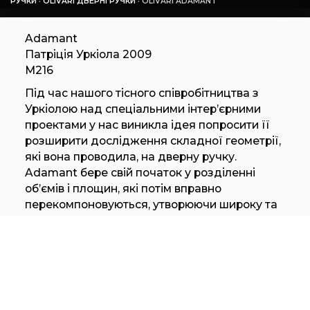
РУЧКИ
·
OLIVARI ДВЕРНІ РУЧКИ
·
OLIVARI ADAMANT
Adamant
Патріція Уркіола 2009
М216
Під час нашого тісного співробітництва з
Уркіолою над спеціальними інтер’єрними
проектами у нас виникла ідея попросити її
розширити дослідження складної геометрії,
які вона проводила, на дверну ручку.
Adamant бере свій початок у розділенні
об’ємів і площин, які потім вправно
перекомпоновуються, утворюючи широку та
зручну ручку.