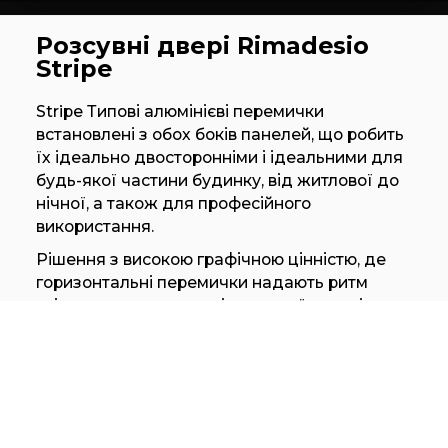
Розсувні двері Rimadesio
Stripe
Stripe Типові алюмінієві перемички
встановлені з обох боків панелей, що робить
їх ідеально двосторонніми і ідеальними для
будь-якої частини будинку, від житлової до
нічної, а також для професійного
використання.
Рішення з високою графічною цінністю, де
горизонтальні перемички надають ритм
світлу, що проходить від скляної панелі,
завжди з різними результатами.