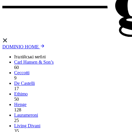
DOMINIO HOME
Італійські меблі
Carl Hansen & Son’s
60
Ceccotti
9
De Castelli
17
Ethimo
50
Henge
128
Laurameroni
25
Living Divani
35