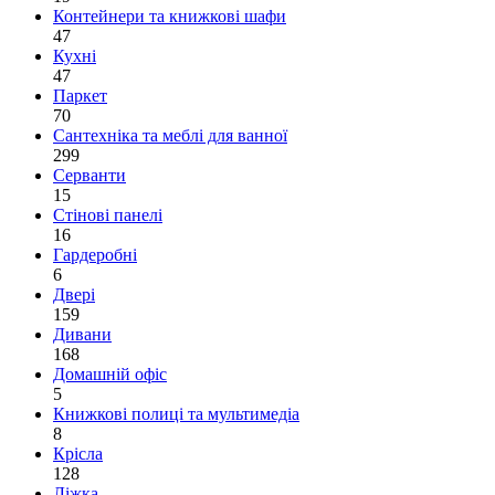
Контейнери та книжкові шафи
47
Кухні
47
Паркет
70
Сантехніка та меблі для ванної
299
Серванти
15
Стінові панелі
16
Гардеробні
6
Двері
159
Дивани
168
Домашній офіс
5
Книжкові полиці та мультимедіа
8
Крісла
128
Ліжка