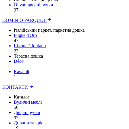
Olivari дверні ручки
97
DOMINIO PARQUET
Італійський паркет, паркетна дошка
Foglie d'Oro
47
Listone Giordano
23
Терасна дошка
Déco
1
Ravaioli
1
КОНТАКТИ
Каталог
Вуличні меблі
50
Дверні ручки
97
Дивани та крісла
19