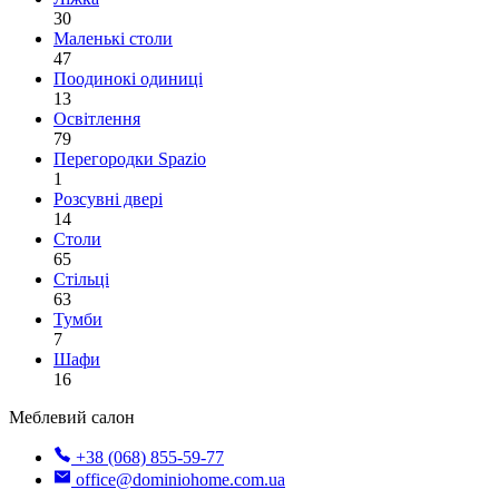
30
Маленькі столи
47
Поодинокі одиниці
13
Освітлення
79
Перегородки Spazio
1
Розсувні двері
14
Столи
65
Стільці
63
Тумби
7
Шафи
16
Меблевий салон
+38 (068) 855-59-77
office@dominiohome.com.ua