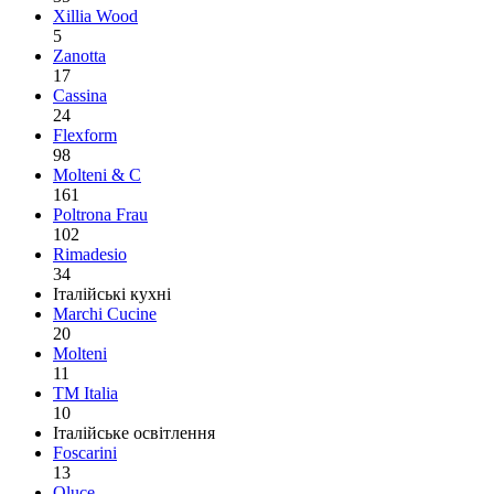
Xillia Wood
5
Zanotta
17
Cassina
24
Flexform
98
Molteni & C
161
Poltrona Frau
102
Rimadesio
34
Італійські кухні
Marchi Cucine
20
Molteni
11
TM Italia
10
Італійське освітлення
Foscarini
13
Oluce