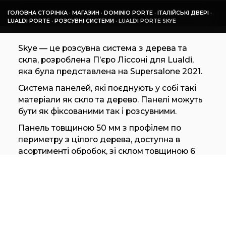
ГОЛОВНА СТОРІНКА
·
МАГАЗИН
·
DOMINIO PORTE
·
ІТАЛІЙСЬКІ ДВЕРІ
·
LUALDI PORTE
·
РОЗСУВНІ СИСТЕМИ
·
LUALDI PORTE SKYE
Skye — це розсувна система з дерева та
скла, розроблена П’єро Ліссоні для Lualdi,
яка була представлена на Supersalone 2021.
Система панелей, які поєднують у собі такі
матеріали як скло та дерево. Панелі можуть
бути як фіксованими так і розсувними.
Панель товщиною 50 мм з профілем по
периметру з цілого дерева, доступна в
асортименті обробок, зі склом товщиною 6
мм.
Потрібна допомога у