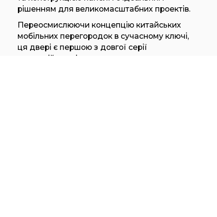
рішенням для великомасштабних проектів.
Переосмислюючи концепцію китайських
мобільних перегородок в сучасному ключі,
ця двері є першою з довгої серії
еволюційних рішень, натхненних
традиційними прикрасами культури Китаю.
Особливої уваги заслуговує виробничий
процес Koan Plus, в якому кожен елемент
системи розробляється та запускається в
виробництво відповідно до проекту.
Отже, це не «стандартний» продукт, а
втілення індивідуального проекту.
Система перегородок Koan Plus має двері
товщиною 50 мм, які можуть бути
сконфігуровані в різних системах розсувних
та фіксованих панелей, доступна з
безпечним склом товщиною 6 мм,