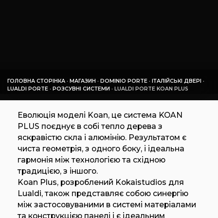
ГОЛОВНА СТОРІНКА
·
МАГАЗИН
·
DOMINIO PORTE
·
ІТАЛІЙСЬКІ ДВЕРІ
·
LUALDI PORTE
·
РОЗСУВНІ СИСТЕМИ
·
LUALDI PORTE KOAN PLUS
Еволюція моделі Koan, це система KOAN
PLUS поєднує в собі тепло дерева з
яскравістю скла і алюмінію. Результатом є
чиста геометрія, з одного боку, і ідеальна
гармонія між технологією та східною
традицією, з іншого.
Koan Plus, розроблений Kokaistudios для
Lualdi, також представляє собою синергію
між застосовуваними в системі матеріалами
та конструкцією панелі і є ідеальним