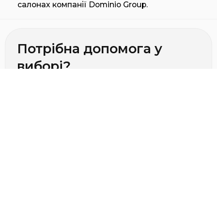
салонах компанії Dominio Group.
Потрібна допомога у
виборі?
Зв'яжіться з нами для
консультації!
Телефон салону
+38 (050) 406-90-30
Телефон салону
+38 (050) 406-90-40
Співробітництво