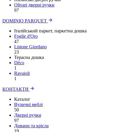
Olivari дверні ручки
97
DOMINIO PARQUET
Італійський паркет, паркетна дошка
Foglie d'Oro
47
Listone Giordano
23
Терасна дошка
Déco
1
Ravaioli
1
КОНТАКТИ
Каталог
Вуличні меблі
50
Дверні ручки
97
Дивани та крісла
19