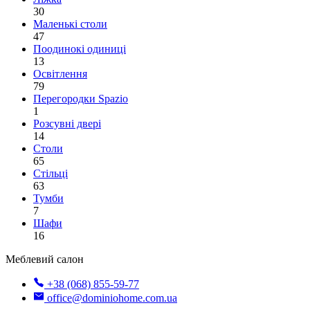
30
Маленькі столи
47
Поодинокі одиниці
13
Освітлення
79
Перегородки Spazio
1
Розсувні двері
14
Столи
65
Стільці
63
Тумби
7
Шафи
16
Меблевий салон
+38 (068) 855-59-77
office@dominiohome.com.ua