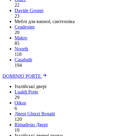
22
Davide Groppi
23
Меблі для ванної, сантехніка
Ceadesign
20
Makro
85
Noorth
118
Сasabath
194
DOMINIO PORTE
Італійські двері
Lualdi Porte
29
Oikos
6
Двері Ghizzi Benatti
120
Rimadesio Двері
19
Італійські дверні ручки