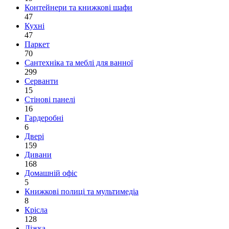
Контейнери та книжкові шафи
47
Кухні
47
Паркет
70
Сантехніка та меблі для ванної
299
Серванти
15
Стінові панелі
16
Гардеробні
6
Двері
159
Дивани
168
Домашній офіс
5
Книжкові полиці та мультимедіа
8
Крісла
128
Ліжка