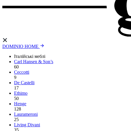
DOMINIO HOME
Італійські меблі
Carl Hansen & Son’s
60
Ceccotti
9
De Castelli
17
Ethimo
50
Henge
128
Laurameroni
25
Living Divani
35