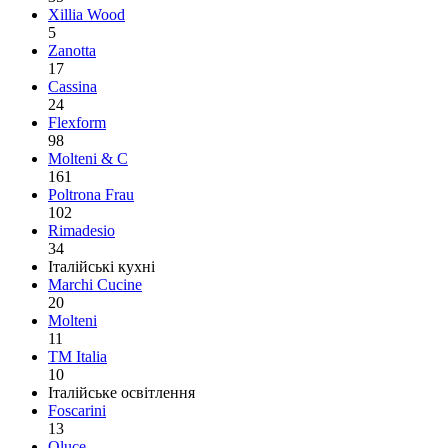
Xillia Wood
5
Zanotta
17
Cassina
24
Flexform
98
Molteni & C
161
Poltrona Frau
102
Rimadesio
34
Італійські кухні
Marchi Cucine
20
Molteni
11
TM Italia
10
Італійське освітлення
Foscarini
13
Oluce