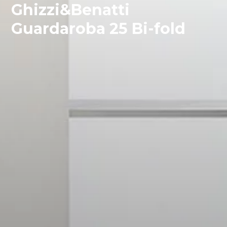
Ghizzi&Benatti
Guardaroba 25 Bi-fold