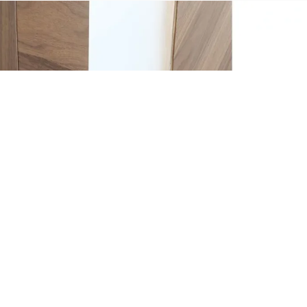
GHIZZI&BENATTI TOKYO
Потрібна допомога у