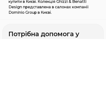
купити в Києві. Колекція Ghizzi & Benatti
Design представлена в салонах компанії
Dominio Group в Києві.
Потрібна допомога у
виборі?
Зв'яжіться з нами для
консультації!
Телефон салону
+38 (050) 406-90-30
Телефон салону
+38 (050) 406-90-40