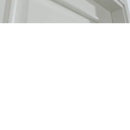
GHIZZI&BENATTI IDEAL
Потрібна допомога у
виборі?