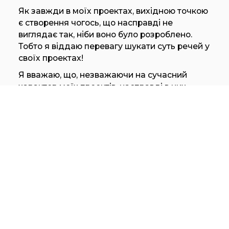
Як завжди в моїх проектах, вихідною точкою
є створення чогось, що насправді не
виглядає так, ніби воно було розроблено.
Тобто я віддаю перевагу шукати суть речей у
своїх проектах!
Я вважаю, що, незважаючи на сучасний
характер моїх проектів, насправді в них
присутня сильна класика. Я маю на увазі не
класику, як копію столиці або барочного
підлоги, а як пропорцію між усіма частинами,
баланс форм. Ось чому в «Фокстроті» я
задумав переосмислити світи голландського
художника Піта Мондріана.
Будучи сильним новатором, Мондріан має в
собі сильні елементи класики ».
Дерев’яний пол Foxtrot виділяється своїм
однорідним, елегантним і в той же час
незамінним виглядом. Приглянувшись до