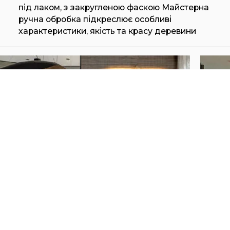
під лаком, з закругленою фаскою Майстерна
ручна обробка підкреслює особливі
характеристики, якість та красу деревини
FOGLIE DORO CA' MARCELLO
FOG