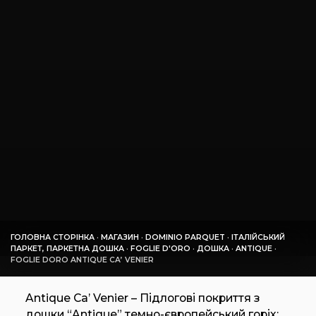
ГОЛОВНА СТОРІНКА
·
МАГАЗИН
·
DOMINIO PARQUET
·
ІТАЛІЙСЬКИЙ
ПАРКЕТ, ПАРКЕТНА ДОШКА
·
FOGLIE D'ORO
·
ДОШКА
·
ANTIQUE
·
FOGLIE DORO ANTIQUE CA’ VENIER
Antique Ca’ Venier – Підлогові покриття з
дошки “Antique” темно-європейський горіх: