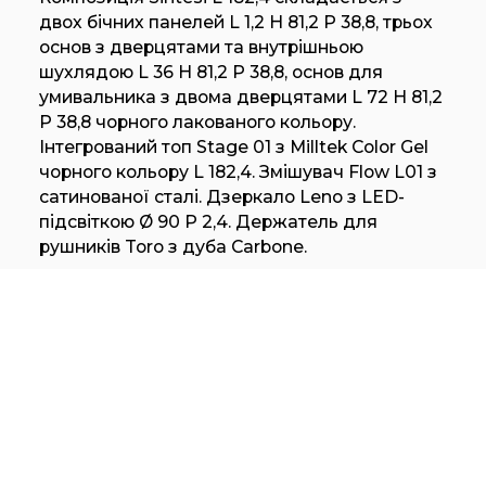
двох бічних панелей L 1,2 H 81,2 P 38,8, трьох
основ з дверцятами та внутрішньою
шухлядою L 36 H 81,2 P 38,8, основ для
умивальника з двома дверцятами L 72 H 81,2
P 38,8 чорного лакованого кольору.
Інтегрований топ Stage 01 з Milltek Color Gel
чорного кольору L 182,4. Змішувач Flow L01 з
сатинованої сталі. Дзеркало Leno з LED-
підсвіткою Ø 90 P 2,4. Держатель для
рушників Toro з дуба Carbone.