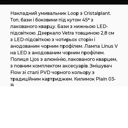
Накладний умивальник Loop з Cristalplant.
Топ, бази і боковини під кутом 45° з
лакованого кварцу. Бази з нижньою LED-
підсвіткою. Дзеркало Vetra товщиною 2,8 см
з LED-підсвіткою з чотирьох сторін і
анодованим чорним профілем. Лампа Linus V
на LED з анодованим чорним профілем.
Полиця Ljos з алюмінію, лакованого кварцем,
з повним комплектом аксесуарів. Змішувач
Flow зі сталі PVD чорного кольору з
традиційним картриджем. Килимок Plain 03-
B.