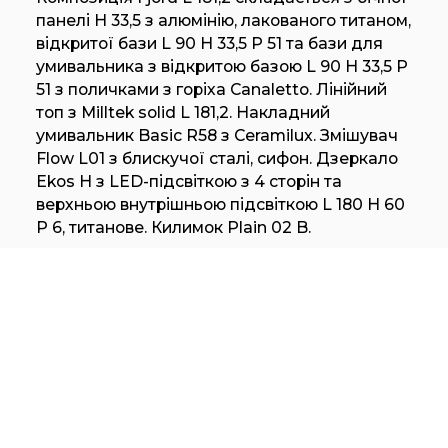
панелі H 33,5 з алюмінію, лакованого титаном,
відкритої бази L 90 H 33,5 P 51 та бази для
умивальника з відкритою базою L 90 H 33,5 P
51 з поличками з горіха Canaletto. Лінійний
топ з Milltek solid L 181,2. Накладний
умивальник Basic R58 з Ceramilux. Змішувач
Flow L01 з блискучої сталі, сифон. Дзеркало
Ekos H з LED-підсвіткою з 4 сторін та
верхньою внутрішньою підсвіткою L 180 H 60
P 6, титанове. Килимок Plain 02 B.