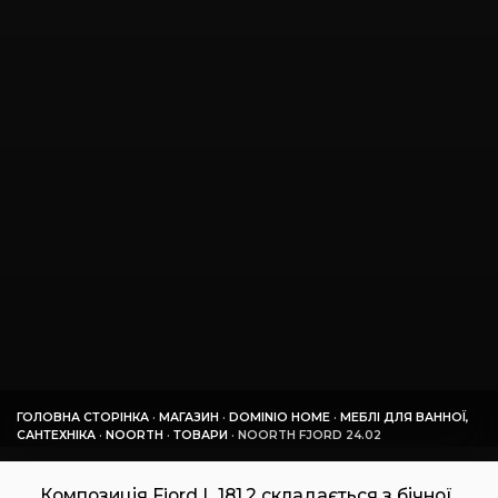
ГОЛОВНА СТОРІНКА
·
МАГАЗИН
·
DOMINIO HOME
·
МЕБЛІ ДЛЯ ВАННОЇ,
САНТЕХНІКА
·
NOORTH
·
ТОВАРИ
·
NOORTH FJORD 24.02
Композиція Fjord L 181,2 складається з бічної