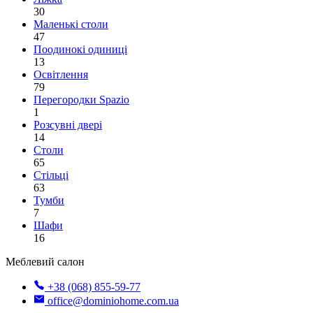
30
Маленькі столи
47
Поодинокі одиниці
13
Освітлення
79
Перегородки Spazio
1
Розсувні двері
14
Столи
65
Стільці
63
Тумби
7
Шафи
16
Меблевий салон
+38 (068) 855-59-77
office@dominiohome.com.ua