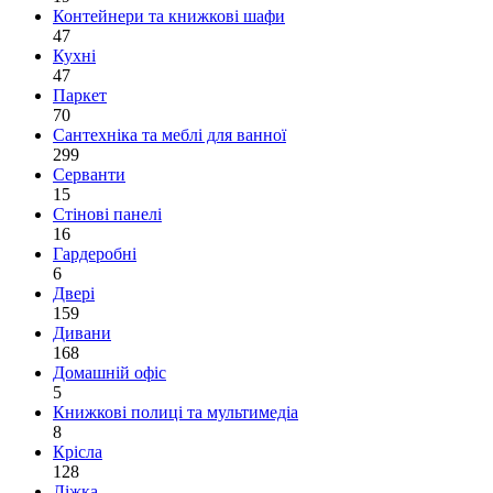
Контейнери та книжкові шафи
47
Кухні
47
Паркет
70
Сантехніка та меблі для ванної
299
Серванти
15
Стінові панелі
16
Гардеробні
6
Двері
159
Дивани
168
Домашній офіс
5
Книжкові полиці та мультимедіа
8
Крісла
128
Ліжка