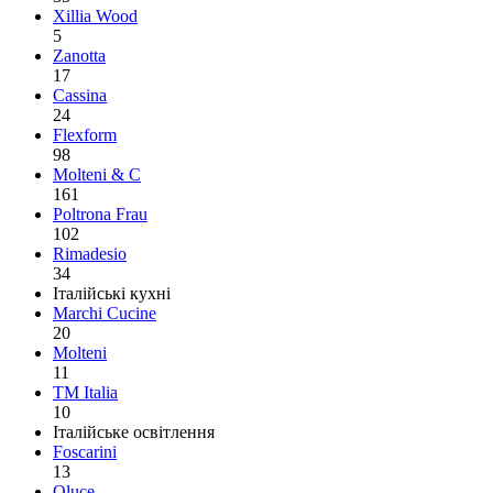
Xillia Wood
5
Zanotta
17
Cassina
24
Flexform
98
Molteni & C
161
Poltrona Frau
102
Rimadesio
34
Італійські кухні
Marchi Cucine
20
Molteni
11
TM Italia
10
Італійське освітлення
Foscarini
13
Oluce