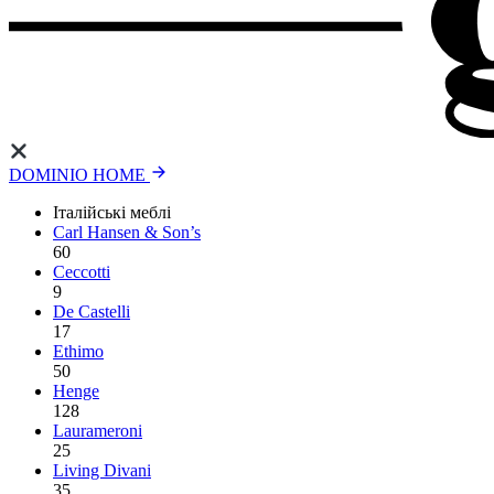
DOMINIO HOME
Італійські меблі
Carl Hansen & Son’s
60
Ceccotti
9
De Castelli
17
Ethimo
50
Henge
128
Laurameroni
25
Living Divani
35