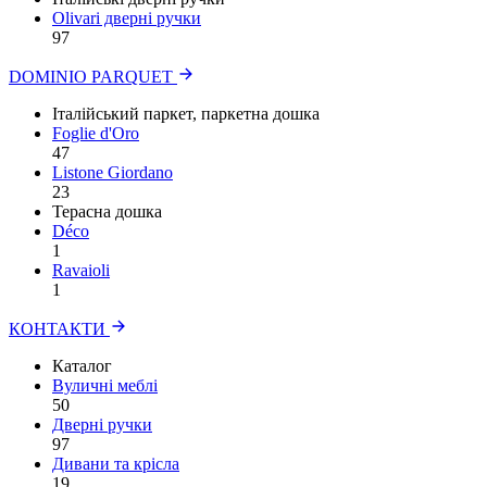
Olivari дверні ручки
97
DOMINIO PARQUET
Італійський паркет, паркетна дошка
Foglie d'Oro
47
Listone Giordano
23
Терасна дошка
Déco
1
Ravaioli
1
КОНТАКТИ
Каталог
Вуличні меблі
50
Дверні ручки
97
Дивани та крісла
19