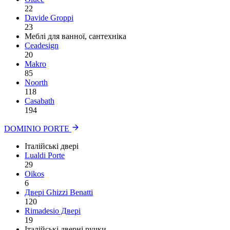
22
Davide Groppi
23
Меблі для ванної, сантехніка
Ceadesign
20
Makro
85
Noorth
118
Сasabath
194
DOMINIO PORTE
Італійські двері
Lualdi Porte
29
Oikos
6
Двері Ghizzi Benatti
120
Rimadesio Двері
19
Італійські дверні ручки