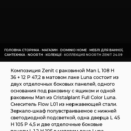
ГОЛОВНА СТОРІНКА
·
МАГАЗИН
·
DOMINIO HOME
·
МЕБЛІ ДЛЯ ВАННОЇ,
САНТЕХНІКА
·
NOORTH
·
КОЛЕКЦІЇ
·
КОЛЛЕКЦИЯ NOORTH ZENIT 24.09
Композиция Zenit с раковиной Man L 108 H
36 + 12 P 47,2 в матовом лаке Luna состоит из
двух отделочных боковых панелей, одного
основания под раковину с ящиком и одной
раковины Man из Cristalplant Full Color Luna.
Смеситель Flow L01 из нержавеющей стали.
Зеркало-шкаф полувстраиваемое с нижней
светодиодной подсветкой, одна дверца L 45
H 105 P 4,5 и две отделочные боковые