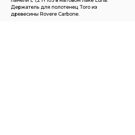
панели L 1,2 H 105 в матовом лаке Luna.
Держатель для полотенец Toro из
древесины Rovere Carbone.
Санітарні вироби Senna з матової білої
кераміки, зливна пробка up& down. Змішувач
Flow B01 та накладка W01 з нержавіючої
сталі. Колекція Caba L 156 включає в себе
фіксований елемент для санітарних виробів
та два шафки з двома дверцятами та
світлодіодною підсвіткою L 144 H 238 P 15,3,
дві декоративні смуги L 6 H 238 P 15,3 та одну
декоративну смугу L 156 H 32 P 15,3.