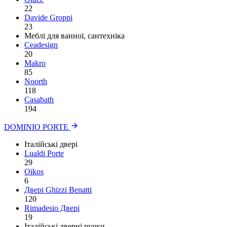
22
Davide Groppi
23
Меблі для ванної, сантехніка
Ceadesign
20
Makro
85
Noorth
118
Сasabath
194
DOMINIO PORTE
Італійські двері
Lualdi Porte
29
Oikos
6
Двері Ghizzi Benatti
120
Rimadesio Двері
19
Італійські дверні ручки