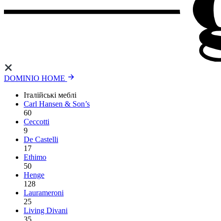
DOMINIO HOME
Італійські меблі
Carl Hansen & Son’s
60
Ceccotti
9
De Castelli
17
Ethimo
50
Henge
128
Laurameroni
25
Living Divani
35