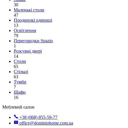
30
Маленькі столи
47
Поодинокі одиниці
13
Освітлення
79
Перегородки Spazio
1
Розсувні двері
14
Столи
65
Стільці
63
Тумби
7
Шафи
16
Меблевий салон
+38 (068) 855-59-77
office@dominiohome.com.ua