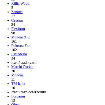
Xillia Wood
5
Zanotta
17
Cassina
24
Flexform
98
Molteni & C
161
Poltrona Frau
102
Rimadesio
34
Італійські кухні
Marchi Cucine
20
Molteni
11
TM Italia
10
Італійське освітлення
Foscarini
13
Oluce