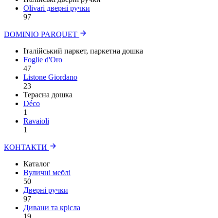
Olivari дверні ручки
97
DOMINIO PARQUET
Італійський паркет, паркетна дошка
Foglie d'Oro
47
Listone Giordano
23
Терасна дошка
Déco
1
Ravaioli
1
КОНТАКТИ
Каталог
Вуличні меблі
50
Дверні ручки
97
Дивани та крісла
19