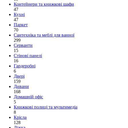
Контейнери та книжкові шафи
47
Кухні
47
Паркет
70
Сантехніка та меблі для ванної
299
Серванти
15
Стінові панелі
16
Гардеробні
6
Двері
159
Дивани
168
Домашній офіс
5
Книжкові полиці та мультимедіа
8
Крісла
128
Ліжка