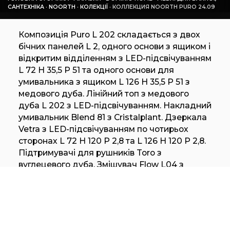
САНТЕХНІКА
·
NOORTH
·
КОЛЕКЦІЇ
·
КОЛЛЕКЦИЯ NOORTH PURO 24.09
Композиція Puro L 202 складається з двох
бічних панелей L 2, одного основи з ящиком і
відкритим відділенням з LED-підсвічуванням
L 72 H 35,5 P 51 та одного основи для
умивальника з ящиком L 126 H 35,5 P 51 з
медового дуба. Лінійний топ з медового
дуба L 202 з LED-підсвічуванням. Накладний
умивальник Blend 81 з Cristalplant. Дзеркала
Vetra з LED-підсвічуванням по чотирьох
сторонах L 72 H 120 P 2,8 та L 126 H 120 P 2,8.
Підтримувачі для рушників Toro з
вуглецевого дуба. Змішувач Flow L04 з
полірованої сталі. Килим Plain 03 W.